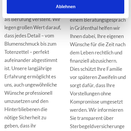
Norbert Müller steht ein
Vorsorge bedeutet
Ablehnen
Team, das sein Handwerk
Selbstbestimmung. In
als Berufung versteht. Wir
einem Beratungsgespräch
legen großen Wert darauf,
in Gräfenthal helfen wir
dass jedes Detail – vom
Ihnen dabei, Ihre eigenen
Blumenschmuck bis zum
Wünsche für die Zeit nach
Totenzettel – perfekt
dem Leben rechtlich und
aufeinander abgestimmt
finanziell abzusichern.
ist. Unsere langjährige
Dies schützt Ihre Familie
Erfahrung ermöglicht es
vor späteren Zweifeln und
uns, auch ungewöhnliche
sorgt dafür, dass Ihre
Wünsche professionell
Vorstellungen ohne
umzusetzen und den
Kompromisse umgesetzt
Hinterbliebenen die
werden. Wir informieren
nötige Sicherheit zu
Sie transparent über
geben, dass ihr
Sterbegeldversicherunge