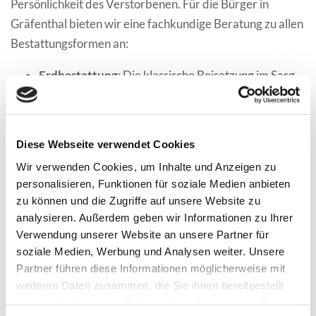
Persönlichkeit des Verstorbenen. Für die Bürger in
Gräfenthal bieten wir eine fachkundige Beratung zu allen
Bestattungsformen an:
Erdbestattung
: Die klassische Beisetzung im Sarg
auf dem örtlichen Friedhof, die einen festen Ort für
das Gedenken schafft.
Feuerbestattung
: Die Einäscherung ermöglicht
Diese Webseite verwendet Cookies
vielfältige Grabarten, von der Urnenstele bis zum
Wir verwenden Cookies, um Inhalte und Anzeigen zu
Familiengrab.
personalisieren, Funktionen für soziale Medien anbieten
Naturbestattung
: Eine immer beliebter werdende
zu können und die Zugriffe auf unsere Website zu
Form, bei der die Asche im Wurzelbereich eines
analysieren. Außerdem geben wir Informationen zu Ihrer
Baumes beigesetzt wird – ideal für Menschen mit
Verwendung unserer Website an unsere Partner für
soziale Medien, Werbung und Analysen weiter. Unsere
einer tiefen Naturverbundenheit.
Partner führen diese Informationen möglicherweise mit
Diamantbestattung
: Eine ganz besondere Art der
weiteren Daten zusammen, die Sie ihnen bereitgestellt
Erinnerung, bei der ein Teil der Asche zu einem
haben oder die sie im Rahmen Ihrer Nutzung der Dienste
Erinnerungsdiamanten transformiert wird.