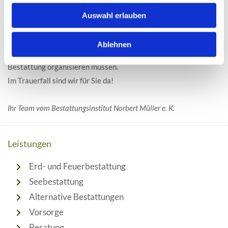
wir Sie zu allen Formen der Bestattungsvorsorge.
Auswahl erlauben
Kontaktieren Sie uns, wenn Sie sich um Ihre
Ablehnen
Bestattungsvorsorge kümmern möchten oder wenn Sie eine
Bestattung organisieren müssen.
Im Trauerfall sind wir für Sie da!
Ihr Team vom Bestattungsinstitut Norbert Müller e. K.
Leistungen
Erd- und Feuerbestattung
Seebestattung
Alternative Bestattungen
Vorsorge
Beratung