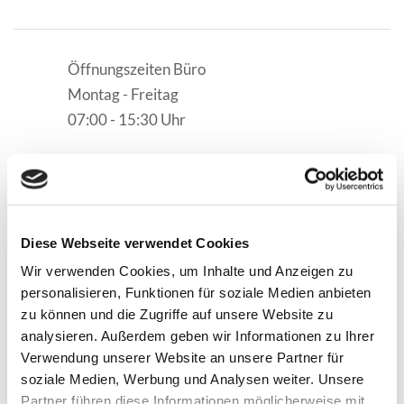
Öffnungszeiten Büro
Montag - Freitag
07:00 - 15:30 Uhr
Bestattungsinstitut Norbert Müller e. K. aus
Diese Webseite verwendet Cookies
Neuhaus
Wir verwenden Cookies, um Inhalte und Anzeigen zu
personalisieren, Funktionen für soziale Medien anbieten
zu können und die Zugriffe auf unsere Website zu
Würdevoll Abschied nehmen
analysieren. Außerdem geben wir Informationen zu Ihrer
Verwendung unserer Website an unsere Partner für
Bereits seit 1984 ist unsere Familie im Bestattungsgewerbe
soziale Medien, Werbung und Analysen weiter. Unsere
tätig. Im Jahre 1990 gründete Norbert Müller schließlich unser
Partner führen diese Informationen möglicherweise mit